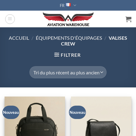
Passer
FR
au
contenu
ACCUEIL
/
ÉQUIPEMENTS D'ÉQUIPAGES
/
VALISES
CREW
FILTRER
Nouveau
Nouveau