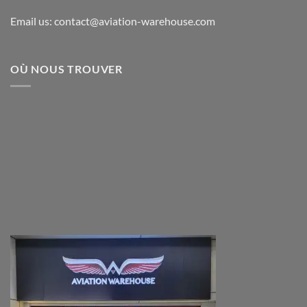
Email us: contact@aviation-warehouse.com
OÙ NOUS TROUVER