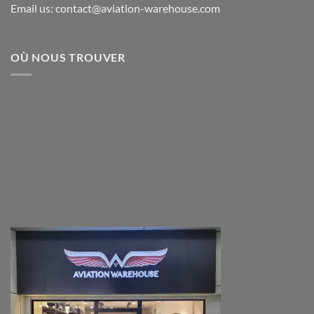
Email us: contact@aviation-warehouse.com
OÙ NOUS TROUVER