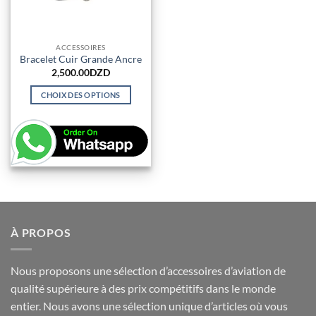
ACCESSOIRES
Bracelet Cuir Grande Ancre
2,500.00
DZD
CHOIX DES OPTIONS
Ce
produit
a
plusieurs
variations.
Les
options
peuvent
être
À PROPOS
choisies
sur
Nous proposons une sélection d’accessoires d’aviation de
la
qualité supérieure à des prix compétitifs dans le monde
page
du
entier. Nous avons une sélection unique d’articles où vous