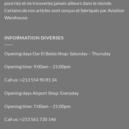
produit
pourriez et ne trouveriez jamais ailleurs dans le monde.
Certains de nos articles sont conçus et fabriqués par Aviation
Warehouse.
INFORMATION DIVERSES
Opening days Dar El Beida Shop: Saturday – Thursday
Opening time: 9:00am – 21:00pm
Call us: +213 554 90 81 34
Opening days Airport Shop: Everyday
Opening time: 7:00am – 21:00pm
Call us: +213 561 730 146