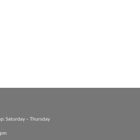
op: Saturday – Thursday
0pm