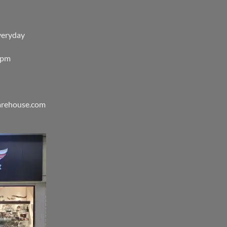
veryday
0pm
warehouse.com