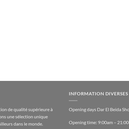
INFORMATION DIVERSES
ion de qualité supérieure à
Opening days Dar El Beida Sh
ons une sélection unique
Opening time: 9:00am – 21:0
ailleurs dans le monde.