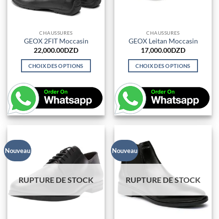
CHAUSSURES
CHAUSSURES
GEOX 2FIT Moccasin
GEOX Leitan Moccasin
22,000.00
DZD
17,000.00
DZD
CHOIX DES OPTIONS
CHOIX DES OPTIONS
Ce
Ce
produit
produit
a
a
plusieurs
plusieurs
variations.
variations.
Les
Les
options
options
peuvent
peuvent
Nouveau
Nouveau
être
être
choisies
choisies
RUPTURE DE STOCK
RUPTURE DE STOCK
sur
sur
la
la
page
page
du
du