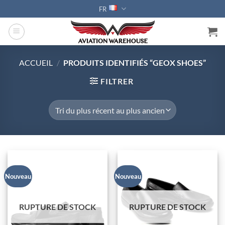
Passer
FR
au
contenu
ACCUEIL
/
PRODUITS IDENTIFIÉS “GEOX SHOES”
FILTRER
Nouveau
Nouveau
RUPTURE DE STOCK
RUPTURE DE STOCK