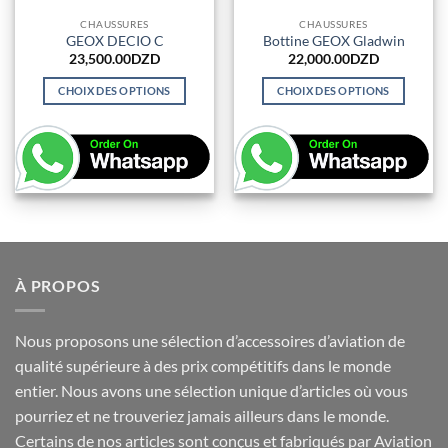
produit
produit
CHAUSSURES
CHAUSSURES
GEOX DECIO C
Bottine GEOX Gladwin
23,500.00
DZD
22,000.00
DZD
CHOIX DES OPTIONS
CHOIX DES OPTIONS
Ce
Ce
produit
produit
a
a
plusieurs
plusieurs
variations.
variations.
Les
Les
options
options
peuvent
peuvent
être
être
À PROPOS
choisies
choisies
sur
sur
Nous proposons une sélection d’accessoires d’aviation de
la
la
qualité supérieure à des prix compétitifs dans le monde
page
page
du
du
entier. Nous avons une sélection unique d’articles où vous
produit
produit
pourriez et ne trouveriez jamais ailleurs dans le monde.
Certains de nos articles sont conçus et fabriqués par Aviation