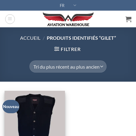
Passer
FR
au
contenu
ACCUEIL
/
PRODUITS IDENTIFIÉS “GILET”
FILTRER
Nouveau