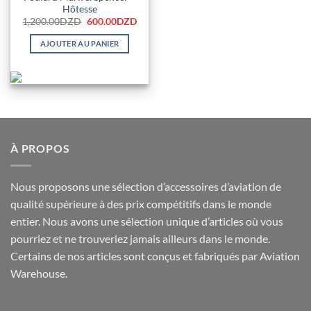
produit
Hôtesse
Le
Le
1,200.00
DZD
600.00
DZD
prix
prix
initial
actuel
AJOUTER AU PANIER
était :
est :
1,200.00DZD.
600.00DZD.
À PROPOS
Nous proposons une sélection d’accessoires d’aviation de
qualité supérieure à des prix compétitifs dans le monde
entier. Nous avons une sélection unique d’articles où vous
pourriez et ne trouveriez jamais ailleurs dans le monde.
Certains de nos articles sont conçus et fabriqués par Aviation
Warehouse.