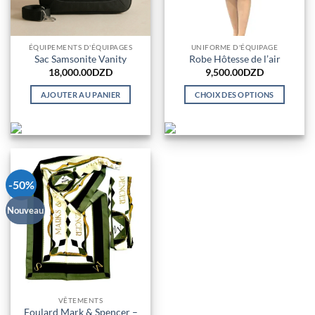
ÉQUIPEMENTS D'ÉQUIPAGES
UNIFORME D'ÉQUIPAGE
Sac Samsonite Vanity
Robe Hôtesse de l’air
18,000.00
DZD
9,500.00
DZD
AJOUTER AU PANIER
CHOIX DES OPTIONS
Ce
produit
a
plusieurs
variations.
-50%
Les
options
Nouveau
peuvent
être
choisies
sur
la
page
VÊTEMENTS
du
Foulard Mark & Spencer –