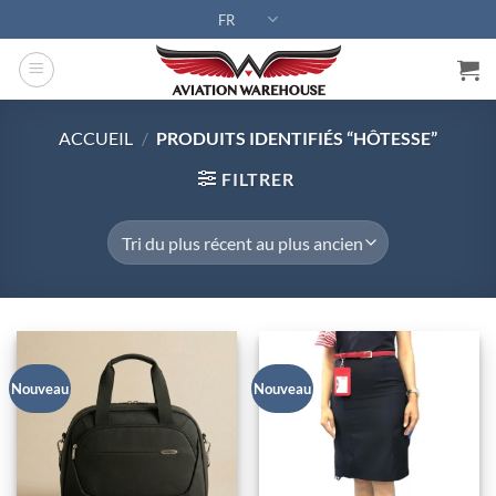
Passer
FR
au
contenu
ACCUEIL
/
PRODUITS IDENTIFIÉS “HÔTESSE”
FILTRER
Nouveau
Nouveau