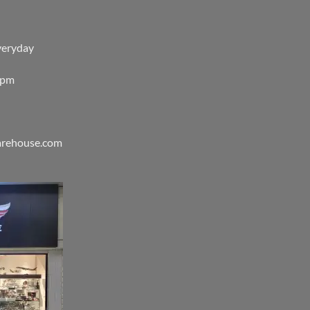
veryday
0pm
warehouse.com