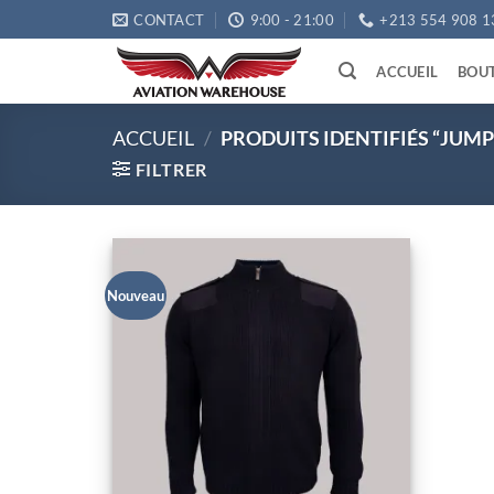
Passer
CONTACT
9:00 - 21:00
+213 554 908 1
au
contenu
ACCUEIL
BOU
ACCUEIL
/
PRODUITS IDENTIFIÉS “JUMP
FILTRER
Nouveau