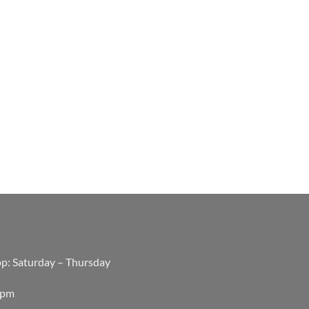
op: Saturday – Thursday
0pm