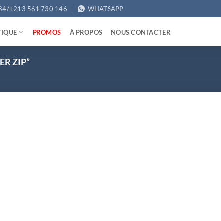
34/+213 561 730 146
WHATSAPP
TIQUE
PROMOS
À PROPOS
NOUS CONTACTER
ER ZIP”