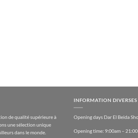
INFORMATION DIVERSES
ion de qualité supérieure à
Opening days Dar El Beida Sh
ons une sélection unique
Opening time: 9:00am – 21:0
ailleurs dans le monde.