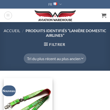
Passer
FR
au
contenu
ACCUEIL
/
PRODUITS IDENTIFIÉS “LANIÈRE DOMESTIC
AIRLINES”
FILTRER
Nouveau