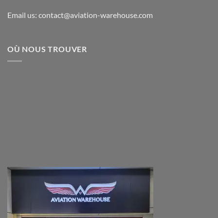
Email us: contact@aviation-warehouse.com
OÙ NOUS TROUVER