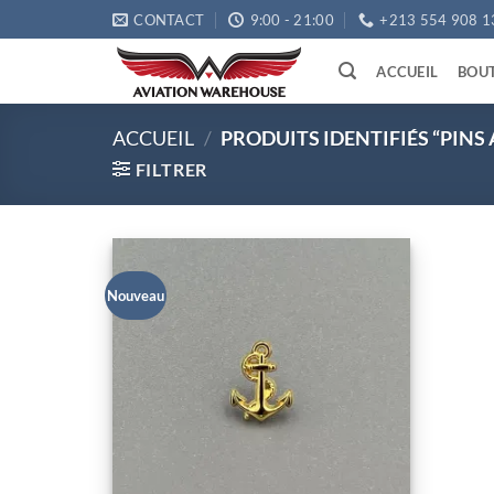
Passer
CONTACT
9:00 - 21:00
+213 554 908 1
au
contenu
ACCUEIL
BOU
ACCUEIL
/
PRODUITS IDENTIFIÉS “PINS
FILTRER
Nouveau