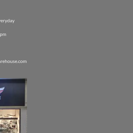
veryday
0pm
warehouse.com