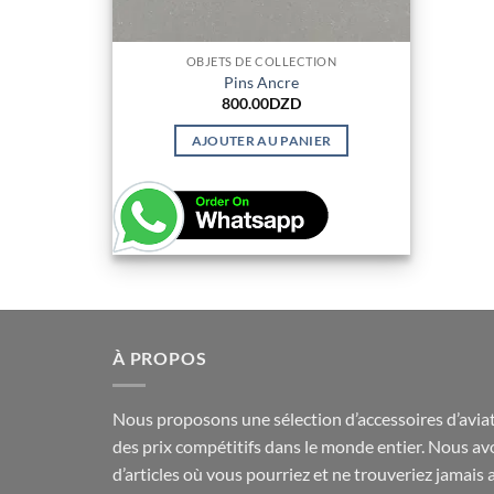
OBJETS DE COLLECTION
Pins Ancre
800.00
DZD
AJOUTER AU PANIER
À PROPOS
Nous proposons une sélection d’accessoires d’aviat
des prix compétitifs dans le monde entier. Nous av
d’articles où vous pourriez et ne trouveriez jamais 