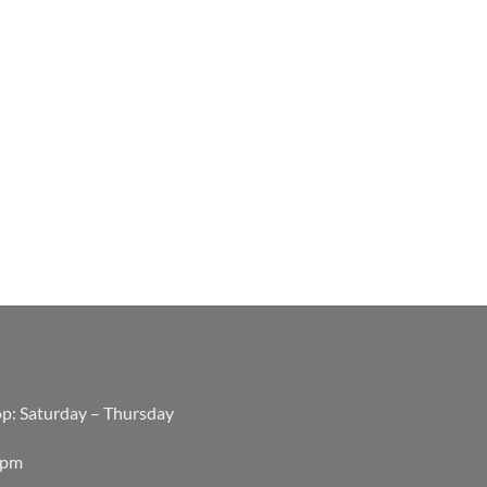
op: Saturday – Thursday
0pm