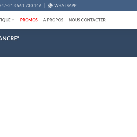
34/+213 561 730 146
WHATSAPP
TIQUE
PROMOS
À PROPOS
NOUS CONTACTER
 ANCRE”