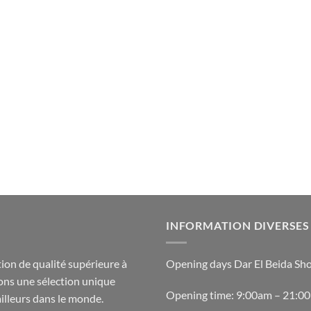
INFORMATION DIVERSES
ion de qualité supérieure à
Opening days Dar El Beida Sh
ons une sélection unique
Opening time: 9:00am – 21:0
ailleurs dans le monde.