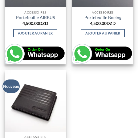
produit
ACCESSOIRES
ACCESSOIRES
Portefeuille AIRBUS
Portefeuille Boeing
4,500.00
DZD
4,500.00
DZD
AJOUTER AU PANIER
AJOUTER AU PANIER
Nouveau
ACCESSOIRES