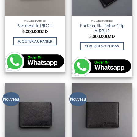
ACCESSOIRES
ACCESSOIRES
Portefeuille Dollar Clip
Portefeuille PILOTE
AIRBUS
6,000.00
DZD
5,000.00
DZD
AJOUTER AU PANIER
CHOIX DES OPTIONS
Ce
produit
a
plusieurs
variations.
Les
options
peuvent
Nouveau
Nouveau
être
choisies
sur
la
page
du