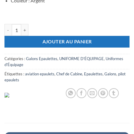
Couleur : Argent
quantité de Epaulette Chef de Cabine Principal
AJOUTER AU PANIER
Catégories :
Galons Epaulettes
,
UNIFORME D'ÉQUIPAGE
,
Uniformes
d'Équipage
Étiquettes :
aviation epaulets
,
Chef de Cabine
,
Epaulettes
,
Galons
,
pilot
epaulets