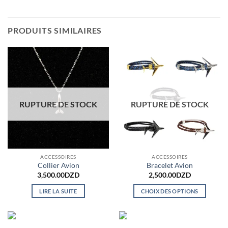
PRODUITS SIMILAIRES
RUPTURE DE STOCK
RUPTURE DE STOCK
ACCESSOIRES
ACCESSOIRES
Collier Avion
Bracelet Avion
3,500.00
DZD
2,500.00
DZD
LIRE LA SUITE
CHOIX DES OPTIONS
Ce
produit
a