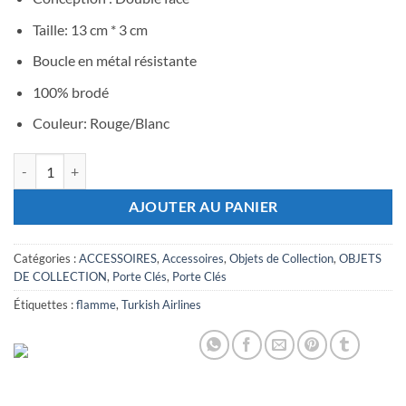
Taille: 13 cm * 3 cm
Boucle en métal résistante
100% brodé
Couleur: Rouge/Blanc
quantité de Flamme TURKISH AIRLINES Rouge
AJOUTER AU PANIER
Catégories :
ACCESSOIRES
,
Accessoires
,
Objets de Collection
,
OBJETS
DE COLLECTION
,
Porte Clés
,
Porte Clés
Étiquettes :
flamme
,
Turkish Airlines