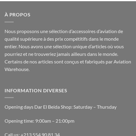
plusieurs
variations.
À PROPOS
Les
options
peuvent
Nous proposons une sélection d’accessoires d’aviation de
être
qualité supérieure à des prix compétitifs dans le monde
choisies
entier. Nous avons une sélection unique d’articles où vous
sur
pourriez et ne trouveriez jamais ailleurs dans le monde.
la
Certains de nos articles sont conçus et fabriqués par Aviation
page
du
Warehouse.
produit
INFORMATION DIVERSES
Opening days Dar El Beida Shop: Saturday – Thursday
Opening time: 9:00am – 21:00pm
Call us: +213 554 90 81 34