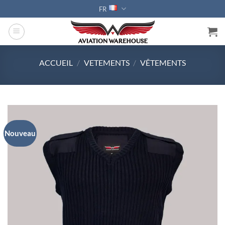
Passer
FR
au
contenu
ACCUEIL
/
VETEMENTS
/
VÊTEMENTS
Nouveau