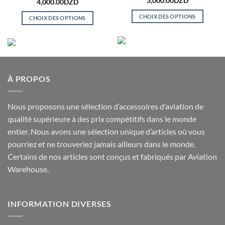
Plage
3,000.00
DZD
4,000.00
DZD
de
prix :
CHOIX DES OPTIONS
CHOIX DES OPTIONS
2,000.00D
à
Ce
Ce
3,000.00D
produit
produit
a
a
plusieurs
plusieurs
variations.
variations.
À PROPOS
Les
Les
options
options
peuvent
peuvent
Nous proposons une sélection d’accessoires d’aviation de
être
être
qualité supérieure à des prix compétitifs dans le monde
choisies
choisies
entier. Nous avons une sélection unique d’articles où vous
sur
sur
pourriez et ne trouveriez jamais ailleurs dans le monde.
la
la
page
Certains de nos articles sont conçus et fabriqués par Aviation
page
du
du
Warehouse.
produit
produit
INFORMATION DIVERSES