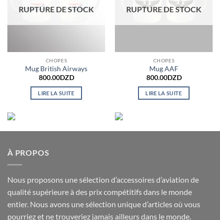
RUPTURE DE STOCK
RUPTURE DE STOCK
CHOPES
CHOPES
Mug British Airways
Mug AAF
800.00
DZD
800.00
DZD
LIRE LA SUITE
LIRE LA SUITE
À PROPOS
Nous proposons une sélection d’accessoires d’aviation de
qualité supérieure à des prix compétitifs dans le monde
entier. Nous avons une sélection unique d’articles où vous
pourriez et ne trouveriez jamais ailleurs dans le monde.