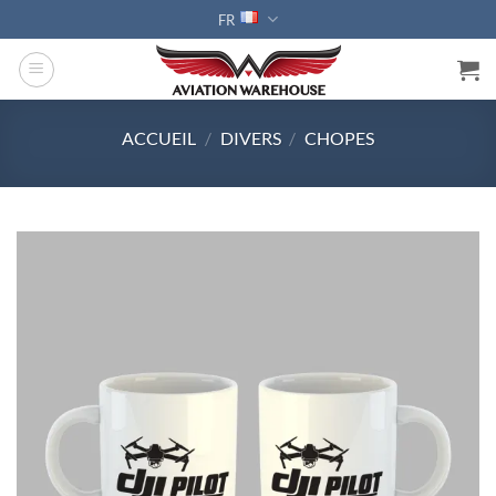
Passer
FR
au
contenu
ACCUEIL
/
DIVERS
/
CHOPES