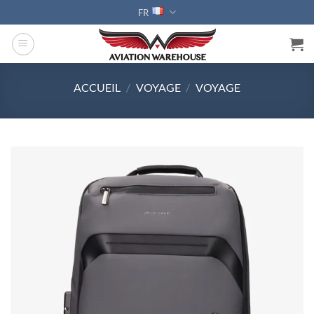
Passer
FR
au
contenu
ACCUEIL
/
VOYAGE
/
VOYAGE