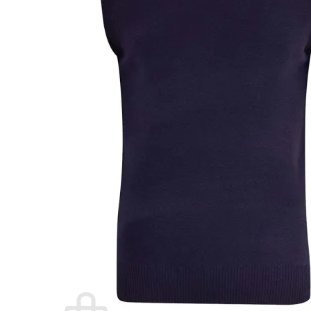
ÉQUIPEMENTS D’ÉQUIPAGE
Casques
Porte Documents
Valises Crew
Tout
MAQUETTES D’AVIONS
Maquettes Airbus
Maquettes Boeing
Autres Maquettes
Tout
VOYAGE
Étiquette Bagage
Poignée Valise
Tout
DIVERS
Tasses Isotherme
Chopes
Humidificateur Avion
Tout
PROMOS
À Propos
Nous Contacter
Se connecter
register