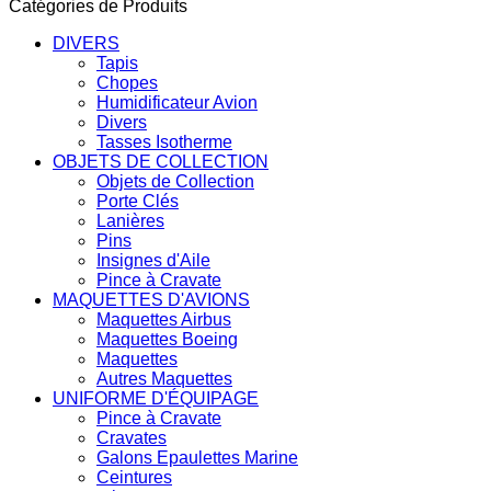
Catégories de Produits
DIVERS
Tapis
Chopes
Humidificateur Avion
Divers
Tasses Isotherme
OBJETS DE COLLECTION
Objets de Collection
Porte Clés
Lanières
Pins
Insignes d'Aile
Pince à Cravate
MAQUETTES D'AVIONS
Maquettes Airbus
Maquettes Boeing
Maquettes
Autres Maquettes
UNIFORME D'ÉQUIPAGE
Pince à Cravate
Cravates
Galons Epaulettes Marine
Ceintures