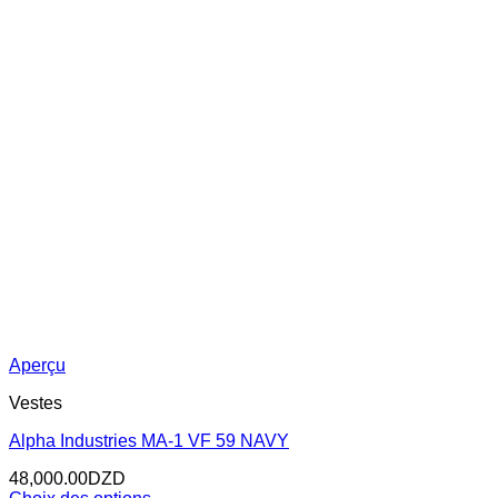
Aperçu
Vestes
Alpha Industries MA-1 VF 59 NAVY
48,000.00
DZD