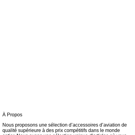
Ce
produit
a
plusieurs
variations.
Les
options
peuvent
être
choisies
sur
la
page
du
produit
À Propos
Nous proposons une sélection d’accessoires d’aviation de
qualité supérieure à des prix compétitifs dans le monde