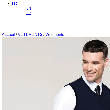
FR
EN
FR
Accueil
/
VETEMENTS
/
Vêtements
Recherche
pour :
Accueil
Boutique
UNIFORME D’ÉQUIPAGE
Galons Epaulettes
Galons Manchettes
Pulls
Imperméables
Chemises
Cravates
Pince à Cravate
Chaussures