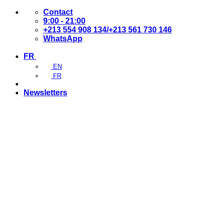
Passer
Contact
au
9:00 - 21:00
contenu
+213 554 908 134/+213 561 730 146
WhatsApp
FR
EN
FR
Newsletters