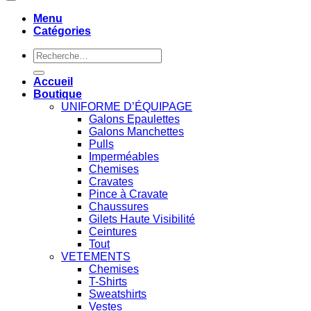
Menu
Catégories
Recherche
pour :
Accueil
Boutique
UNIFORME D’ÉQUIPAGE
Galons Epaulettes
Galons Manchettes
Pulls
Imperméables
Chemises
Cravates
Pince à Cravate
Chaussures
Gilets Haute Visibilité
Ceintures
Tout
VETEMENTS
Chemises
T-Shirts
Sweatshirts
Vestes