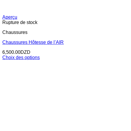
Aperçu
Rupture de stock
Chaussures
Chaussures Hôtesse de l’AIR
6,500.00
DZD
Choix des options
Ce
produit
a
plusieurs
variations.
Les
options
peuvent
être
choisies
sur
la
page
du