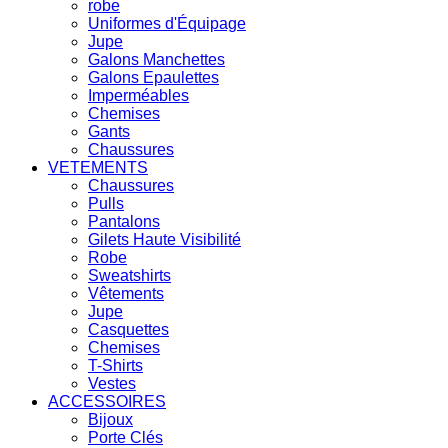
robe
Uniformes d'Équipage
Jupe
Galons Manchettes
Galons Epaulettes
Imperméables
Chemises
Gants
Chaussures
VETEMENTS
Chaussures
Pulls
Pantalons
Gilets Haute Visibilité
Robe
Sweatshirts
Vêtements
Jupe
Casquettes
Chemises
T-Shirts
Vestes
ACCESSOIRES
Bijoux
Porte Clés