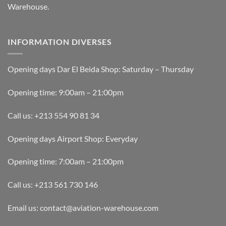
Warehouse.
produit
produit
INFORMATION DIVERSES
Opening days Dar El Beida Shop: Saturday – Thursday
Opening time: 9:00am – 21:00pm
Call us: +213 554 90 81 34
Opening days Airport Shop: Everyday
Opening time: 7:00am – 21:00pm
Call us: +213 561 730 146
Email us: contact@aviation-warehouse.com