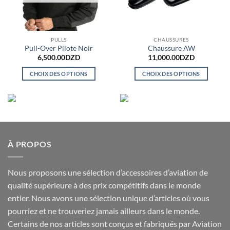
PULLS
CHAUSSURES
Pull-Over Pilote Noir
Chaussure AW
6,500.00
DZD
11,000.00
DZD
CHOIX DES OPTIONS
CHOIX DES OPTIONS
Ce
Ce
produit
produit
a
a
plusieurs
plusieurs
variations.
variations.
Les
Les
À PROPOS
options
options
peuvent
peuvent
Nous proposons une sélection d’accessoires d’aviation de
être
être
choisies
choisies
qualité supérieure à des prix compétitifs dans le monde
sur
sur
entier. Nous avons une sélection unique d’articles où vous
la
la
pourriez et ne trouveriez jamais ailleurs dans le monde.
page
page
Certains de nos articles sont conçus et fabriqués par Aviation
du
du