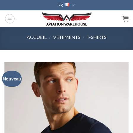
Passer
FR
au
contenu
ACCUEIL
/
VETEMENTS
/
T-SHIRTS
Nouveau